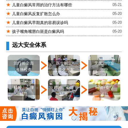
儿童白癜风常用的治疗方法有哪些
05-21
儿童白癜风反复扩散怎么办
05-20
儿童白癜风早期真的容易误诊吗
05-20
孩子嘴角嘴唇白斑是白癜风吗
05-20
远大安全体系
医生制定
治疗前全面
无菌治疗室
差异化方案
准确检查
治疗
精神、心理
精神、心理
药物+食疗
辅导
辅导
辅助