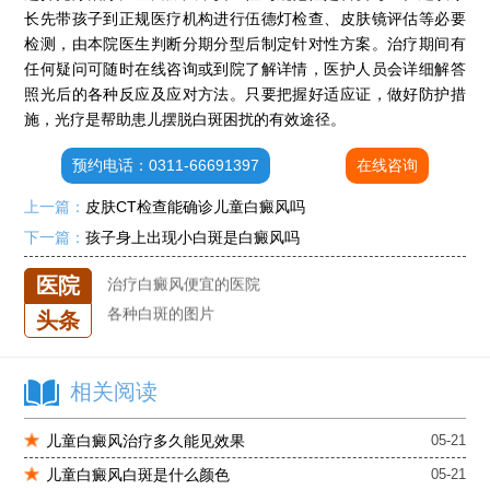
长先带孩子到正规医疗机构进行伍德灯检查、皮肤镜评估等必要
白癜风单药遇瓶颈怎么办 -芦可替尼联合光疗，让难治部位"跟上来"
检测，由本院医生判断分期分型后制定针对性方案。治疗期间有
进口芦可替尼临床公益招募50名——石家庄远大第5届青少年白癜风复色夏令营启动
任何疑问可随时在线咨询或到院了解详情，医护人员会详细解答
肚子上有几块白色斑块怎么治
照光后的各种反应及应对方法。只要把握好适应证，做好防护措
白癜风发病多久进入扩散期
施，光疗是帮助患儿摆脱白斑困扰的有效途径。
小孩有白斑是怎么回事
预约电话：0311-66691397
在线咨询
石家庄治白癜风的正规医院
上一篇：
皮肤CT检查能确诊儿童白癜风吗
石家庄远大中医皮肤医院怎么样
下一篇：
孩子身上出现小白斑是白癜风吗
石家庄专治白斑医院
治疗白癜风便宜的医院
医院
各种白斑的图片
头条
白癜风单药遇瓶颈怎么办 -芦可替尼联合光疗，让难治部位"跟上来"
进口芦可替尼临床公益招募50名——石家庄远大第5届青少年白癜风复色夏令营启动
肚子上有几块白色斑块怎么治
相关阅读
儿童白癜风治疗多久能见效果
05-21
儿童白癜风白斑是什么颜色
05-21