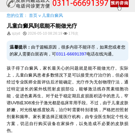
您的位置：
首页
ν
儿童白癜风
儿童白癜风到底能不能做光疗
sjzyd
2026-05-10 08:26:19
176次
温馨提示：
由于篇幅原因，很多内容不能详尽，如果您或者您
的家人需要白斑咨询，可
0311-66691397
电话在线沟通。
孩子得了白癜风，家长最关心的问题就是能不能做光疗。实际
上，儿童白癜风患者多数情况下是可以接受光疗治疗的，但必须
经过专业医师全面评估后才能确定。光疗作为无创物理疗法，通
过特定波长的紫外线照射皮损部位，能够激活残存黑素细胞功
能，促进色素再生。对于处于稳定期且皮损面积适中的患儿，窄
谱UVB或308准分子激光都是临床常用手段。不过，由于儿童皮肤
娇嫩，对光线敏感度较高，治疗时需要特别谨慎，严格把控照射
剂量和频率。家长要选择正规医疗机构，由专业医生制定个性化
方案，切忌自行购买设备在家操作，以免造成不必要的皮肤损
伤。