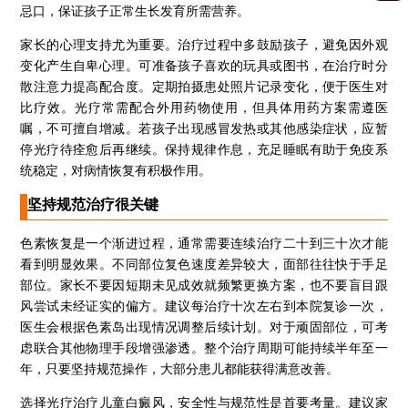
忌口，保证孩子正常生长发育所需营养。
家长的心理支持尤为重要。治疗过程中多鼓励孩子，避免因外观
变化产生自卑心理。可准备孩子喜欢的玩具或图书，在治疗时分
散注意力提高配合度。定期拍摄患处照片记录变化，便于医生对
比疗效。光疗常需配合外用药物使用，但具体用药方案需遵医
嘱，不可擅自增减。若孩子出现感冒发热或其他感染症状，应暂
停光疗待痊愈后再继续。保持规律作息，充足睡眠有助于免疫系
统稳定，对病情恢复有积极作用。
坚持规范治疗很关键
色素恢复是一个渐进过程，通常需要连续治疗二十到三十次才能
看到明显效果。不同部位复色速度差异较大，面部往往快于手足
部位。家长不要因短期未见成效就频繁更换方案，也不要盲目跟
风尝试未经证实的偏方。建议每治疗十次左右到本院复诊一次，
医生会根据色素岛出现情况调整后续计划。对于顽固部位，可考
虑联合其他物理手段增强渗透。整个治疗周期可能持续半年至一
石家庄专治白斑医院
年，只要坚持规范操作，大部分患儿都能获得满意改善。
治疗白癜风便宜的医院
选择光疗治疗儿童白癜风，安全性与规范性是首要考量。建议家
各种白斑的图片