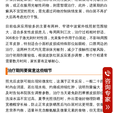
病，或正在服用光敏性药物，则需暂缓治疗。此外，进展期的白
癜风不宜贸然照光，需先通过药物控制病情发展，待白斑不再扩
大后再考虑光疗干预。
目前临床应用较多的主要有两种。窄谱中波紫外线照射范围较
大，适合多发性皮损患儿，每周两到三次，治疗过程相对舒适。
308准分子激光则针对性强，光束集中作用于白斑处，不影响周围
正常皮肤，特别适合小面积皮损或特殊部位如眼睑、口唇周边的
治疗。这两种方式均无需涂抹光敏剂，减少了接触性过敏风险。
治疗初期剂量较低，根据皮肤红斑反应逐步调整，整个疗程通常
需要数月时间，家长要有足够耐心。
治疗期间要留意这些细节
照光后皮肤可能出现轻微发红，这属于正常反应，一般二十四小
时内会消退。若出现水疱、灼痛或持续红肿，说明剂量偏大，需
及时告知本院医生调整参数。治疗当天避免剧烈摩擦皮损部位，
洗澡水温不宜过高。夏季光照强烈时，外出需做好物理防晒，戴
宽檐帽穿长袖，防止正常皮肤晒黑后与白斑对比更明显。饮食注
意营养均衡，适量补充含酪氨酸及微量元素的食物，但无需刻意