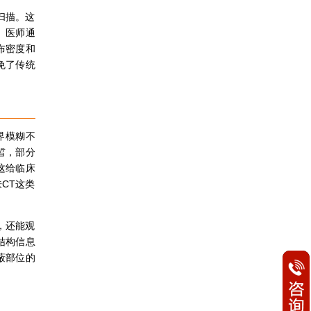
扫描。这
。医师通
布密度和
免了传统
界模糊不
皙，部分
这给临床
CT这类
，还能观
结构信息
蔽部位的