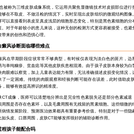
T也被称为三维皮肤成像系统，它运用共聚焦显微镜技术对皮损部位进行
能够在不取皮、不做活检的情况下，实时呈现出皮肤组织的微观结构图像
屏可以直接看到表皮至真皮浅层的细胞形态变化，特别是黑色素细胞的分
征。对于年龄较小的患儿来说，这种无创的检测方式更容易被接受，也避
查带来的创伤和恐惧心理。
白癜风诊断面临哪些难点
癜风在早期阶段症状常常不够典型，有时候仅表现为淡白色的斑片，边
易与单纯糠疹、贫血痣等其他皮肤疾患相混淆。由于孩子皮肤本身较为白
块肉眼难以察觉，加上儿童表达能力有限，无法准确描述皮损变化情况，
来了一定困难。传统的肉眼观察和经验判断可能存在误差，此时借助皮肤
备，能够有效提高辨识的精准度。
肤CT成像，医师可以清楚地分辨出是完全性色素脱失还是部分色素减退
损周围是否存在色素环，以及毛囊周围有无残留的黑素细胞。这些细微的
断病情发展阶段、预测医治效果都具有重要参考价值。特别是对于一些隐
比如头皮、口唇周围，皮肤CT能够发挥很好的辅助诊断作用。
过程孩子能配合吗