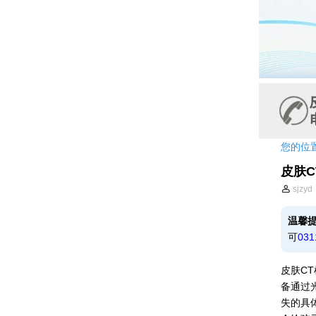
您的位
皮肤
sjzyd
温馨
可
031
皮肤C
备通过
失的具