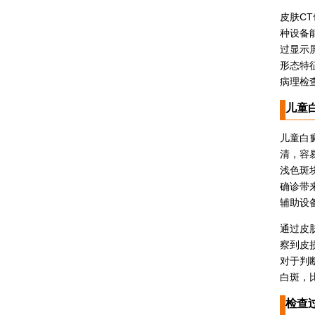
皮肤C
种设备
过显示
形态特
病理检
儿童
儿童白
清，容
浅色斑
确诊带
辅助设
通过皮
察到皮
对于判
白斑，
检查