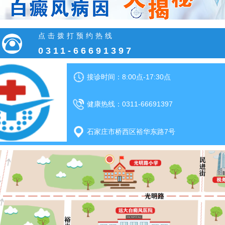
点击拨打预约热线
0311-66691397
接诊时间：8:00点-17:30点
健康热线：0311-66691397
石家庄市桥西区裕华东路7号