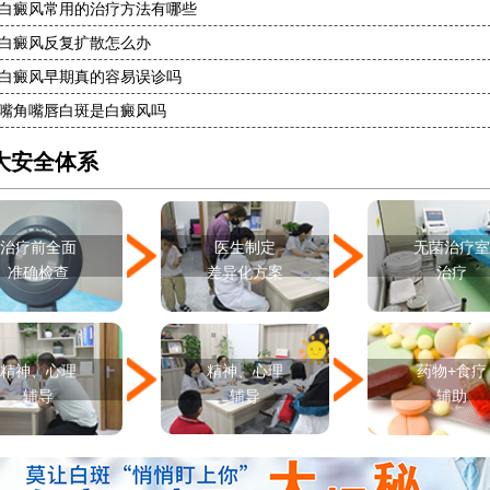
白癜风常用的治疗方法有哪些
白癜风反复扩散怎么办
白癜风早期真的容易误诊吗
嘴角嘴唇白斑是白癜风吗
大安全体系
治疗前全面
医生制定
无菌治疗
准确检查
差异化方案
治疗
精神、心理
精神、心理
药物+食疗
辅导
辅导
辅助