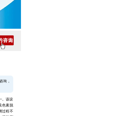
咨询，
一。该设
及色素脱
测过程不