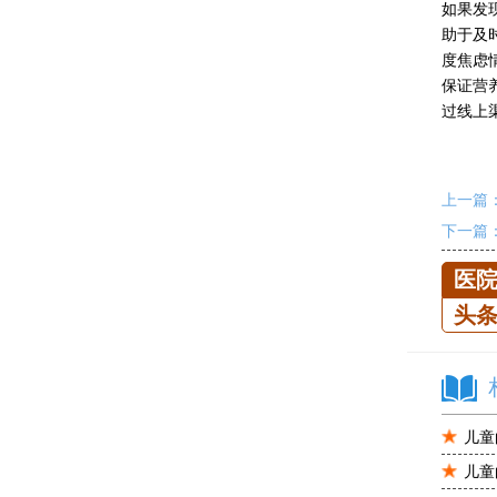
如果发
助于及
度焦虑
保证营
过线上
上一篇
下一篇
医
头
儿童
儿童