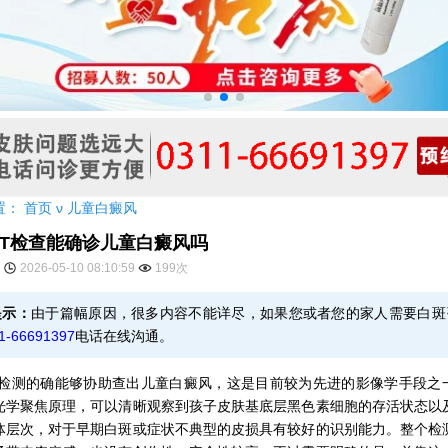
置：
首页
ν
儿童白癜风
CT检查能确诊儿童白癜风吗
2026-05-10 08:10:59
199次
提示：
由于篇幅原因，很多内容不能详尽，如果您或者您的家人需要白斑
1-66691397
电话在线沟通。
T检测的确能够协助查出儿童白癜风，这是目前较为先进的影像学手段之
光学聚焦原理，可以清晰观察到孩子皮肤基底层黑色素细胞的存活状态以
体层次，对于早期白斑或症状不典型的皮损具有较好的识别能力。整个检