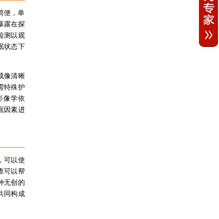
简便，单
暴露在探
检测以观
眠状态下
成像清晰
需特殊护
影像学依
面因素进
，可以使
查可以帮
种无创的
共同构成