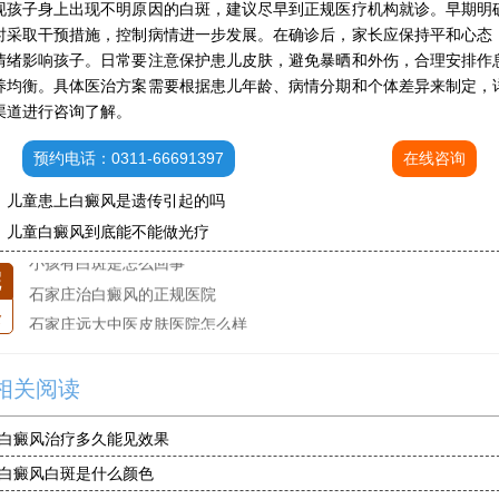
现孩子身上出现不明原因的白斑，建议尽早到正规医疗机构就诊。早期明
石家庄专治白斑医院
时采取干预措施，控制病情进一步发展。在确诊后，家长应保持平和心态
治疗白癜风便宜的医院
情绪影响孩子。日常要注意保护患儿皮肤，避免暴晒和外伤，合理安排作
各种白斑的图片
养均衡。具体医治方案需要根据患儿年龄、病情分期和个体差异来制定，
白癜风单药遇瓶颈怎么办 -芦可替尼联合光疗，让难治部位"跟上来"
渠道进行咨询了解。
进口芦可替尼临床公益招募50名——石家庄远大第5届青少年白癜风复色夏令营启动
预约电话：0311-66691397
在线咨询
肚子上有几块白色斑块怎么治
：
儿童患上白癜风是遗传引起的吗
白癜风发病多久进入扩散期
：
儿童白癜风到底能不能做光疗
小孩有白斑是怎么回事
石家庄治白癜风的正规医院
院
石家庄远大中医皮肤医院怎么样
条
石家庄专治白斑医院
治疗白癜风便宜的医院
各种白斑的图片
相关阅读
白癜风单药遇瓶颈怎么办 -芦可替尼联合光疗，让难治部位"跟上来"
白癜风治疗多久能见效果
进口芦可替尼临床公益招募50名——石家庄远大第5届青少年白癜风复色夏令营启动
白癜风白斑是什么颜色
肚子上有几块白色斑块怎么治