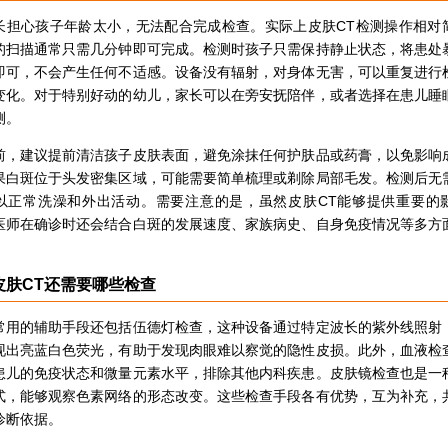
长担心孩子年龄太小，无法配合完成检查。实际上皮肤CT检测操作相对
的扫描通常只需几分钟即可完成。检测时孩子只需保持静止状态，将患处
即可，不会产生任何不适感。设备没有辐射，对身体无害，可以重复进行
变化。对于特别好动的幼儿，家长可以在旁安抚陪伴，或者选择在患儿睡
测。
前，建议提前清洁孩子皮肤表面，避免涂抹任何护肤品或药膏，以免影响
果白斑位于头发密集区域，可能需要简单梳理或剃除局部毛发。检测后无
以正常洗澡和外出活动。需要注意的是，虽然皮肤CT能够提供重要的
医师在确诊时还会结合白斑的发展速度、家族病史、自身免疫情况等多方
。
皮肤CT还需要哪些检查
常用的辅助手段还包括伍德灯检查，这种设备通过特定波长的紫外线照射
现出亮蓝白色荧光，有助于发现肉眼难以察觉的隐性皮损。此外，血液检
患儿的免疫状态和微量元素水平，排除其他内科疾患。皮肤镜检查也是一
式，能够观察色素网络的形态改变。这些检查手段各有优势，互为补充，
诊断依据。