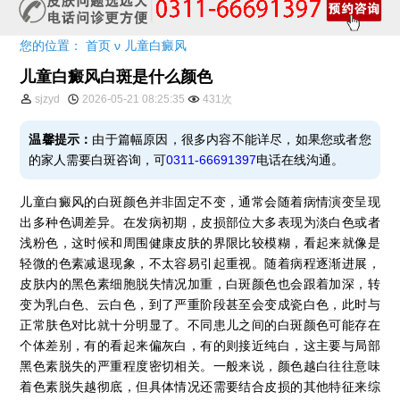
您的位置：
首页
ν
儿童白癜风
儿童白癜风白斑是什么颜色
sjzyd
2026-05-21 08:25:35
431次
温馨提示：
由于篇幅原因，很多内容不能详尽，如果您或者您
的家人需要白斑咨询，可
0311-66691397
电话在线沟通。
儿童白癜风的白斑颜色并非固定不变，通常会随着病情演变呈现
出多种色调差异。在发病初期，皮损部位大多表现为淡白色或者
浅粉色，这时候和周围健康皮肤的界限比较模糊，看起来就像是
轻微的色素减退现象，不太容易引起重视。随着病程逐渐进展，
皮肤内的黑色素细胞脱失情况加重，白斑颜色也会跟着加深，转
变为乳白色、云白色，到了严重阶段甚至会变成瓷白色，此时与
正常肤色对比就十分明显了。不同患儿之间的白斑颜色可能存在
个体差别，有的看起来偏灰白，有的则接近纯白，这主要与局部
黑色素脱失的严重程度密切相关。一般来说，颜色越白往往意味
着色素脱失越彻底，但具体情况还需要结合皮损的其他特征来综