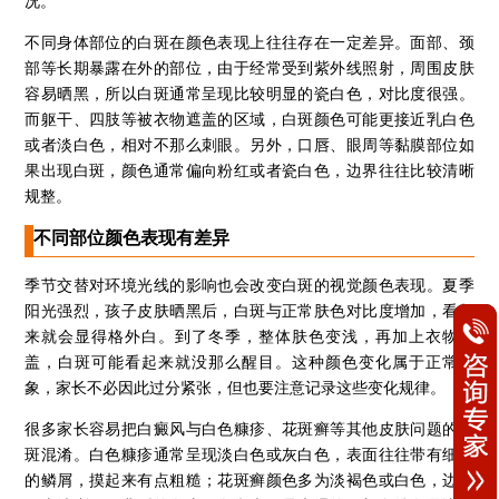
况。
不同身体部位的白斑在颜色表现上往往存在一定差异。面部、颈
部等长期暴露在外的部位，由于经常受到紫外线照射，周围皮肤
容易晒黑，所以白斑通常呈现比较明显的瓷白色，对比度很强。
而躯干、四肢等被衣物遮盖的区域，白斑颜色可能更接近乳白色
或者淡白色，相对不那么刺眼。另外，口唇、眼周等黏膜部位如
果出现白斑，颜色通常偏向粉红或者瓷白色，边界往往比较清晰
规整。
不同部位颜色表现有差异
季节交替对环境光线的影响也会改变白斑的视觉颜色表现。夏季
阳光强烈，孩子皮肤晒黑后，白斑与正常肤色对比度增加，看起
来就会显得格外白。到了冬季，整体肤色变浅，再加上衣物遮
盖，白斑可能看起来就没那么醒目。这种颜色变化属于正常现
象，家长不必因此过分紧张，但也要注意记录这些变化规律。
很多家长容易把白癜风与白色糠疹、花斑癣等其他皮肤问题的白
斑混淆。白色糠疹通常呈现淡白色或灰白色，表面往往带有细小
的鳞屑，摸起来有点粗糙；花斑癣颜色多为淡褐色或白色，边界