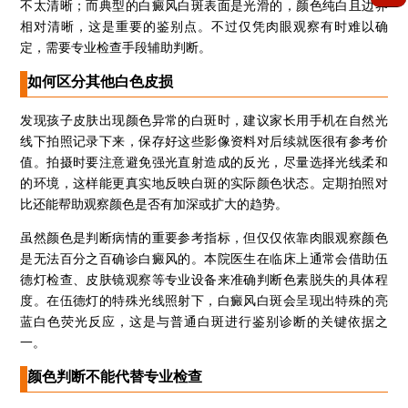
不太清晰；而典型的白癜风白斑表面是光滑的，颜色纯白且边界
相对清晰，这是重要的鉴别点。不过仅凭肉眼观察有时难以确
定，需要专业检查手段辅助判断。
如何区分其他白色皮损
发现孩子皮肤出现颜色异常的白斑时，建议家长用手机在自然光
线下拍照记录下来，保存好这些影像资料对后续就医很有参考价
值。拍摄时要注意避免强光直射造成的反光，尽量选择光线柔和
的环境，这样能更真实地反映白斑的实际颜色状态。定期拍照对
比还能帮助观察颜色是否有加深或扩大的趋势。
虽然颜色是判断病情的重要参考指标，但仅仅依靠肉眼观察颜色
是无法百分之百确诊白癜风的。本院医生在临床上通常会借助伍
德灯检查、皮肤镜观察等专业设备来准确判断色素脱失的具体程
度。在伍德灯的特殊光线照射下，白癜风白斑会呈现出特殊的亮
蓝白色荧光反应，这是与普通白斑进行鉴别诊断的关键依据之
一。
颜色判断不能代替专业检查