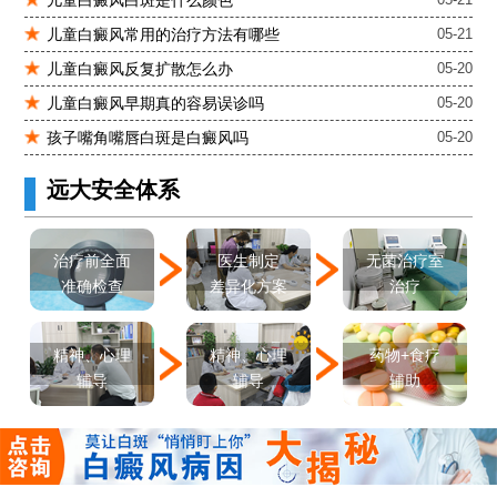
白癜风单药遇瓶颈怎么办 -芦可替尼联合光疗，让难治部位"跟上来"
儿童白癜风常用的治疗方法有哪些
05-21
进口芦可替尼临床公益招募50名——石家庄远大第5届青少年白癜风复色夏令营启动
儿童白癜风反复扩散怎么办
05-20
肚子上有几块白色斑块怎么治
儿童白癜风早期真的容易误诊吗
05-20
孩子嘴角嘴唇白斑是白癜风吗
05-20
远大安全体系
医生制定
治疗前全面
无菌治疗室
差异化方案
准确检查
治疗
精神、心理
精神、心理
药物+食疗
辅导
辅导
辅助