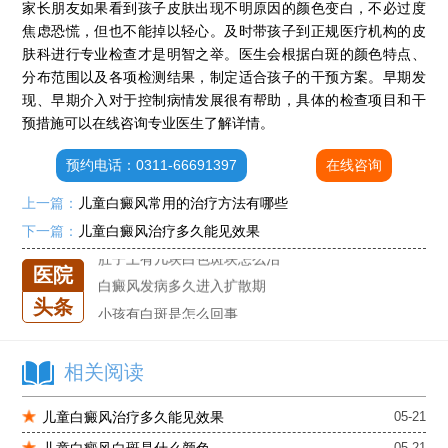
家长朋友如果看到孩子皮肤出现不明原因的颜色变白，不必过度
焦虑恐慌，但也不能掉以轻心。及时带孩子到正规医疗机构的皮
肤科进行专业检查才是明智之举。医生会根据白斑的颜色特点、
分布范围以及各项检测结果，制定适合孩子的干预方案。早期发
现、早期介入对于控制病情发展很有帮助，具体的检查项目和干
石家庄专治白斑医院
预措施可以在线咨询专业医生了解详情。
治疗白癜风便宜的医院
预约电话：0311-66691397
在线咨询
各种白斑的图片
白癜风单药遇瓶颈怎么办 -芦可替尼联合光疗，让难治部位"跟上来"
上一篇：
儿童白癜风常用的治疗方法有哪些
进口芦可替尼临床公益招募50名——石家庄远大第5届青少年白癜风复色夏令营启动
下一篇：
儿童白癜风治疗多久能见效果
肚子上有几块白色斑块怎么治
医院
白癜风发病多久进入扩散期
头条
小孩有白斑是怎么回事
石家庄治白癜风的正规医院
石家庄远大中医皮肤医院怎么样
相关阅读
石家庄专治白斑医院
儿童白癜风治疗多久能见效果
05-21
治疗白癜风便宜的医院
各种白斑的图片
儿童白癜风白斑是什么颜色
05-21