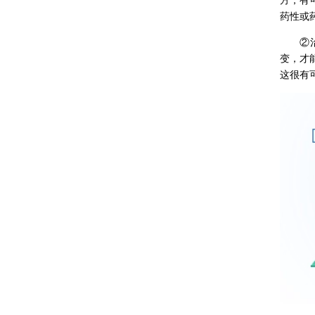
药性或
②治疗
变，才
这很有