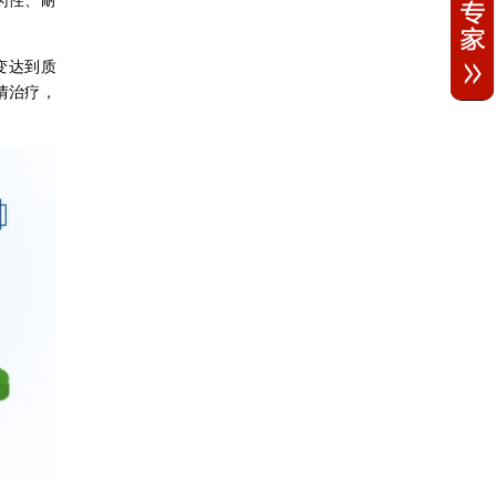
变达到质
情治疗，