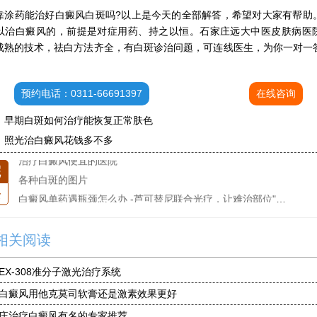
白癜风单药遇瓶颈怎么办 -芦可替尼联合光疗，让难治部位"跟上来"
药能治好白癜风白斑吗?以上是今天的全部解答，希望对大家有帮助
进口芦可替尼临床公益招募50名——石家庄远大第5届青少年白癜风复色夏令营启动
以治白癜风的，前提是对症用药、持之以恒。石家庄远大中医皮肤病医
肚子上有几块白色斑块怎么治
成熟的技术，祛白方法齐全，有白斑诊治问题，可连线医生，为你一对一
白癜风发病多久进入扩散期
。
小孩有白斑是怎么回事
预约电话：0311-66691397
在线咨询
石家庄治白癜风的正规医院
石家庄远大中医皮肤医院怎么样
：
早期白斑如何治疗能恢复正常肤色
石家庄专治白斑医院
：
照光治白癜风花钱多不多
治疗白癜风便宜的医院
院
各种白斑的图片
条
白癜风单药遇瓶颈怎么办 -芦可替尼联合光疗，让难治部位"跟上来"
进口芦可替尼临床公益招募50名——石家庄远大第5届青少年白癜风复色夏令营启动
肚子上有几块白色斑块怎么治
相关阅读
EX-308准分子激光治疗系统
白癜风用他克莫司软膏还是激素效果更好
庄治疗白癜风有名的专家推荐