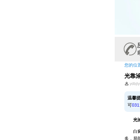
您的位
光靠
ydbjl
温馨
可
031
光涂药
白癜风
多，局