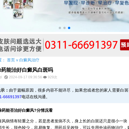
置：
首页
ν
白癜风治疗
涂药能治好白癜风白斑吗
yd
2024-09-17 09:36:56
929次
提示：
由于篇幅原因，很多内容不能详尽，如果您或者您的家人需要白斑
1-66691397
电话在线沟通。
能否治好白癜风?分情况看
病情有轻重之分，若是患者发病不久，身上长的白斑还只是很小一块
部生长，脱色较少，容易恢复。用药后见效快，可以先用外涂药物治疗，