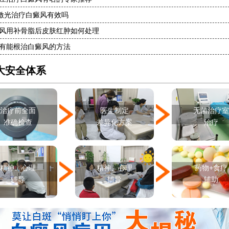
8激光治疗白癜风有效吗
风用补骨脂后皮肤红肿如何处理
有能根治白癜风的方法
大安全体系
治疗前全面
医生制定
无菌治疗
准确检查
差异化方案
治疗
精神、心理
精神、心理
药物+食疗
辅导
辅导
辅助