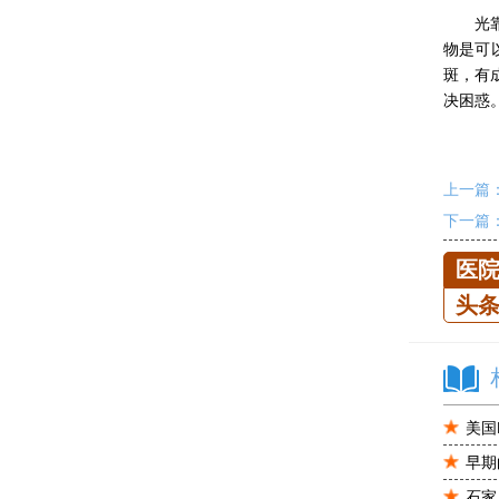
光靠涂
物是可
斑，有
决困惑
上一篇
下一篇
医
头
美国
早期
石家