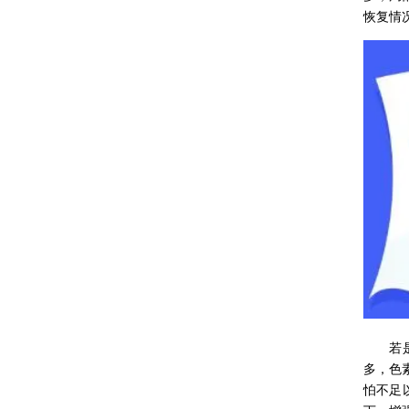
恢复情
若是患
多，色
怕不足