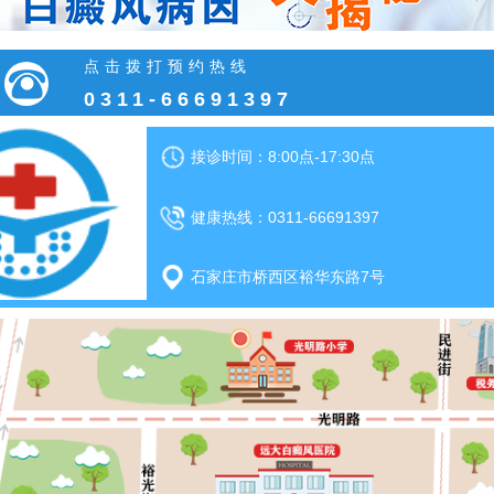
点击拨打预约热线
0311-66691397
接诊时间：8:00点-17:30点
健康热线：0311-66691397
石家庄市桥西区裕华东路7号