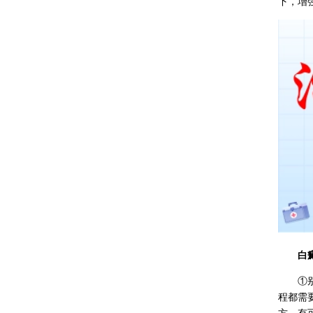
下，增
白癜风
①别私
程都需
方，有