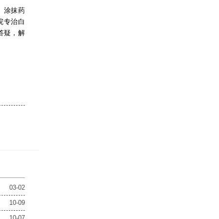
。涂抹药
院专治白
答疑，解
03-02
10-09
10-07