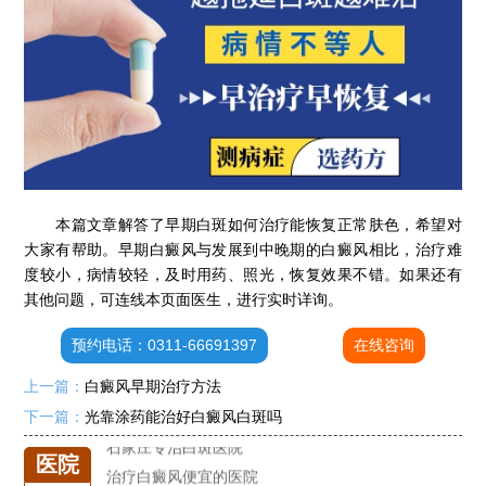
石家庄专治白斑医院
治疗白癜风便宜的医院
各种白斑的图片
本篇文章解答了早期白斑如何治疗能恢复正常肤色，希望对
白癜风单药遇瓶颈怎么办 -芦可替尼联合光疗，让难治部位"跟上来"
大家有帮助。早期白癜风与发展到中晚期的白癜风相比，治疗难
进口芦可替尼临床公益招募50名——石家庄远大第5届青少年白癜风复色夏令营启动
度较小，病情较轻，及时用药、照光，恢复效果不错。如果还有
肚子上有几块白色斑块怎么治
其他问题，可连线本页面医生，进行实时详询。
白癜风发病多久进入扩散期
预约电话：0311-66691397
在线咨询
小孩有白斑是怎么回事
石家庄治白癜风的正规医院
上一篇：
白癜风早期治疗方法
石家庄远大中医皮肤医院怎么样
下一篇：
光靠涂药能治好白癜风白斑吗
石家庄专治白斑医院
医院
治疗白癜风便宜的医院