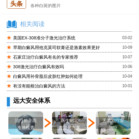
头条
各种白斑的图片
白癜风单药遇瓶颈怎么办 -芦可替尼联合光疗，让难治部位"跟上来"
进口芦可替尼临床公益招募50名——石家庄远大第5届青少年白癜风复色夏令营启动
相关阅读
肚子上有几块白色斑块怎么治
美国EX-308准分子激光治疗系统
03-02
早期白癜风用他克莫司软膏还是激素效果更好
10-09
石家庄治疗白癜风有名的专家推荐
10-07
308激光治疗白癜风有效吗
10-06
白癜风用补骨脂后皮肤红肿如何处理
10-04
有没有能根治白癜风的方法
10-01
远大安全体系
医生制定
治疗前全面
无菌治疗室
差异化方案
准确检查
治疗