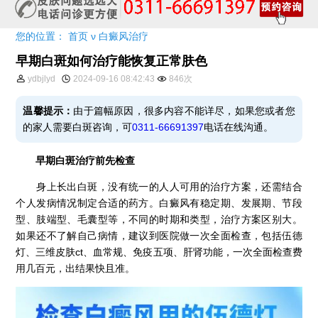
您的位置：
首页
ν
白癜风治疗
早期白斑如何治疗能恢复正常肤色
ydbjlyd
2024-09-16 08:42:43
846次
温馨提示：
由于篇幅原因，很多内容不能详尽，如果您或者您
的家人需要白斑咨询，可
0311-66691397
电话在线沟通。
早期白斑治疗前先检查
身上长出白斑，没有统一的人人可用的治疗方案，还需结合
个人发病情况制定合适的药方。白癜风有稳定期、发展期、节段
型、肢端型、毛囊型等，不同的时期和类型，治疗方案区别大。
如果还不了解自己病情，建议到医院做一次全面检查，包括伍德
灯、三维皮肤ct、血常规、免疫五项、肝肾功能，一次全面检查费
用几百元，出结果快且准。