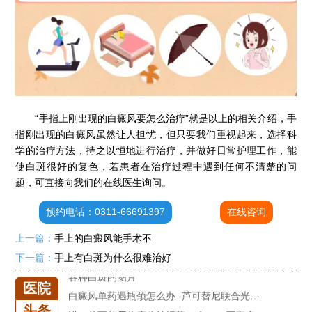
“手指上刚出现的白癜风要怎么治疗”就是以上的相关介绍，手
指刚出现的白癜风虽然让人担忧，但只要我们重视起来，选择科
学的治疗方法，持之以恒地进行治疗，并做好日常护理工作，能
使白斑很好的复色，若患者在治疗过程中遇到任何不清楚的问
题，可直接向我们的在线医生询问。
预约电话：0311-66691397
在线咨询
石家庄专治白斑医院
上一篇：
手上的白癜风能手术不
治疗白癜风便宜的医院
下一篇：
手上有白斑为什么很难治好
各种白斑的图片
白癜风单药遇瓶颈怎么办 -芦可替尼联合光疗，让难治部位"跟上来"
医院
进口芦可替尼临床公益招募50名——石家庄远大第5届青少年白癜风复色夏令营启动
头条