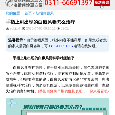
您的位置：
首页
ν
肢端白癜风
手指上刚出现的白癜风要怎么治疗
ydbjcxl
2025-07-05 09:10:12
520次
温馨提示：
由于篇幅原因，很多内容不能详尽，如果您或者您
的家人需要白斑咨询，可
0311-66691397
电话在线沟通。
手指上刚出现的白癜风要科学对症治疗
白癜风具有扩散性，在手指刚出现白斑时，黑色素细胞受损
尚不严重，此时及时进行治疗，能有效控制病情发展，提高复色
成功率，但需要注意的是，白癜风发病情况是非常复杂的，患者
要重视科学治疗，切勿胡乱医治，以免使白斑越治越严重，也错
失治疗的良好时机。
(
手指白癜风早期的症状表现，一起来看看吧
)