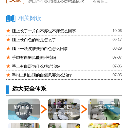
肚子上有几块白色斑块怎么治
白癜风发病多久进入扩散期
相关阅读
小孩有白斑是怎么回事
石家庄治白癜风的正规医院
腿上长了一片白不疼也不痒怎么回事
10-06
石家庄远大中医皮肤医院怎么样
腿上长白色的斑是怎么了
09-17
石家庄专治白斑医院
腿上一块皮肤变奶白色怎么回事
08-29
治疗白癜风便宜的医院
各种白斑的图片
手脚有白癜风能做种植吗
07-07
白癜风单药遇瓶颈怎么办 -芦可替尼联合光疗，让难治部位"跟上来"
手上有白斑为什么很难治好
07-06
进口芦可替尼临床公益招募50名——石家庄远大第5届青少年白癜风复色夏令营启动
手指上刚出现的白癜风要怎么治疗
07-05
肚子上有几块白色斑块怎么治
远大安全体系
医生制定
治疗前全面
无菌治疗室
差异化方案
准确检查
治疗