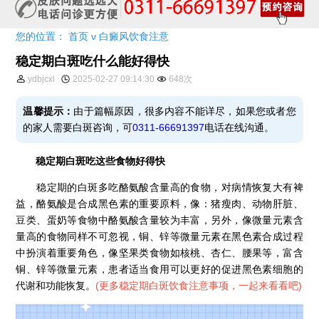
您的位置：
首页
ν
白癜风饮食注意
稳定期白斑吃什么能好得快
ydbjcxl
2025-02-27 09:14:30
648次
温馨提示：
由于篇幅原因，很多内容不能详尽，如果您或者您
的家人需要白斑咨询，可
0311-66691397
电话在线沟通。
稳定期白斑吃这些食物好得快
稳定期的白斑多吃酪氨酸含量高的食物，对病情恢复大有裨
益，酪氨酸是合成黑色素的重要原料，像：猪瘦肉、动物肝脏、
豆类、蛋奶等食物中酪氨酸含量较为丰富，另外，像微量元素含
量高的食物同样不可忽视，铜、锌等微量元素在黑色素合成过程
中扮演着重要角色，像坚果类食物如核桃、杏仁、腰果等，富含
铜、锌等微量元素，患者适当食用可以更好的促进黑色素细胞的
代谢和功能恢复。
(
更多稳定期白斑饮食注意事项，一起来看看吧
)