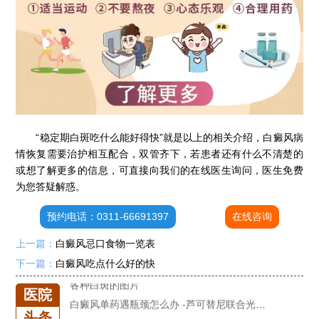
石家庄专治白斑医院
治疗白癜风便宜的医院
各种白斑的图片
白癜风单药遇瓶颈怎么办 -芦可替尼联合光疗，让难治部位"跟上来"
进口芦可替尼临床公益招募50名——石家庄远大第5届青少年白癜风复色夏令营启动
“稳定期白斑吃什么能好得快”就是以上的相关介绍，白癜风病
肚子上有几块白色斑块怎么治
情恢复需要治护相互配合，双管齐下，若患者还有什么不清楚的
白癜风发病多久进入扩散期
或想了解更多的信息，可直接向我们的在线医生询问，医生免费
小孩有白斑是怎么回事
为您答疑解惑。
石家庄治白癜风的正规医院
预约电话：0311-66691397
在线咨询
石家庄远大中医皮肤医院怎么样
上一篇：
白癜风忌口食物一览表
石家庄专治白斑医院
下一篇：
白癜风吃点什么好的快
治疗白癜风便宜的医院
各种白斑的图片
医院
白癜风单药遇瓶颈怎么办 -芦可替尼联合光疗，让难治部位"跟上来"
头条