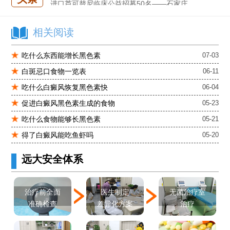
进口芦可替尼临床公益招募50名——石家庄远大第5届青少年白癜风复色夏令营启动
肚子上有几块白色斑块怎么治
相关阅读
吃什么东西能增长黑色素
07-03
白斑忌口食物一览表
06-11
吃什么白癜风恢复黑色素快
06-04
促进白癜风黑色素生成的食物
05-23
吃什么食物能够长黑色素
05-21
得了白癜风能吃鱼虾吗
05-20
远大安全体系
医生制定
治疗前全面
无菌治疗室
差异化方案
准确检查
治疗