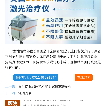
“女性隐私部位长白斑是什么原因”就是以上的相关介绍，患者
平时要注意衣着宽松，保持患处清洁干燥，平时注意健康饮食，
提高身体免疫力，保持积极乐观的心态等，这样对白斑的恢复是
很有利的。
石家庄专治白斑医院
治疗白癜风便宜的医院
预约电话：0311-66691397
在线咨询
各种白斑的图片
上一篇：
女性隐私部位能不能照家用308激光
白癜风单药遇瓶颈怎么办 -芦可替尼联合光疗，让难治部位"跟上来"
下一篇：
返回列表
进口芦可替尼临床公益招募50名——石家庄远大第5届青少年白癜风复色夏令营启动
医院
肚子上有几块白色斑块怎么治