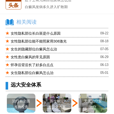
白癜风发病多久进入扩散期
头条
小孩有白斑是怎么回事
石家庄治白癜风的正规医院
相关阅读
石家庄远大中医皮肤医院怎么样
石家庄专治白斑医院
女性隐私部位长白斑是什么原因
09-22
治疗白癜风便宜的医院
女性隐私部位能不能照家用308激光
08-18
各种白斑的图片
女生的隐藏部位白癜风怎么治
07-05
白癜风单药遇瓶颈怎么办 -芦可替尼联合光疗，让难治部位"跟上来"
女性患白癜风的常见原因
06-29
进口芦可替尼临床公益招募50名——石家庄远大第5届青少年白癜风复色夏令营启动
怀孕后背后长了好多白点点
06-13
肚子上有几块白色斑块怎么治
女生隐私部位白癜风怎么治
05-01
远大安全体系
医生制定
治疗前全面
无菌治疗室
差异化方案
准确检查
治疗