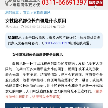
您的位置：
首页
ν
女性白癜风
女性隐私部位长白斑是什么原因
ydbjcxl
2025-09-22 09:19:05
770次
温馨提示：
由于篇幅原因，很多内容不能详尽，如果您或者您
的家人需要白斑咨询，可
0311-66691397
电话在线沟通。
女性隐私部位长白斑警惕是白癜风
白癜风是一种可出现在任何部位的皮肤病，发病也没有人群
限制，初期白斑多为指甲盖大小的圆形、椭圆形或不规则形状，
表面光滑，没有脱屑、结痂等情况，也不会有瘙痒、疼痛等不舒
服的感觉，随着时间推移，白斑可能会逐渐扩大、融合，或使其
他健康部位长出新的白斑，用手轻轻按压会和正常皮肤一样出现
发红的现象，人们可观察隐私部位长的白斑是不是这样的。
(
更多
皮肤长白斑图片，这里可以免费查看
)