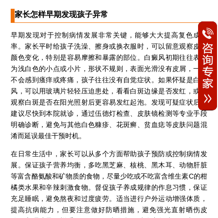
家长怎样早期发现孩子异常
早期发现对于控制病情发展非常关键，能够大大提高复色成功
率。家长平时给孩子洗澡、擦身或换衣服时，可以留意观察皮肤
颜色变化，特别是容易摩擦和暴露的部位。白癜风初期往往表现
为浅白色的小点或小片，形状不规则，表面光滑没有皮屑，一般
不会感到瘙痒或疼痛，孩子往往没有自觉症状。如果怀疑是白癜
风，可以用玻璃片轻轻压迫患处，看看白斑边缘是否发红，或者
观察白斑是否在阳光照射后更容易发红起泡。发现可疑症状后，
建议尽快到本院就诊，通过伍德灯检查、皮肤镜检测等专业手段
明确诊断，避免与其他白色糠疹、花斑癣、贫血痣等皮肤问题混
淆而延误最佳干预时机。
在日常生活中，家长可以从多个方面帮助孩子预防或控制病情发
展。保证孩子营养均衡，多吃黑芝麻、核桃、黑木耳、动物肝脏
等富含酪氨酸和矿物质的食物，尽量少吃或不吃富含维生素C的柑
橘类水果和辛辣刺激食物。督促孩子养成规律的作息习惯，保证
充足睡眠，避免熬夜和过度疲劳。适当进行户外运动增强体质，
提高抗病能力，但要注意做好防晒措施，避免强光直射晒伤皮