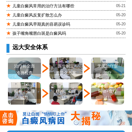
儿童白癜风常用的治疗方法有哪些
05-21
儿童白癜风反复扩散怎么办
05-20
儿童白癜风早期真的容易误诊吗
05-20
孩子嘴角嘴唇白斑是白癜风吗
05-20
远大安全体系
医生制定
治疗前全面
无菌治疗室
差异化方案
准确检查
治疗
精神、心理
精神、心理
药物+食疗
辅导
辅导
辅助