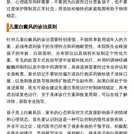
肤。心理疏导同样重要，不要因为白斑而过分责备孩子，也不要
过度保护限制其正常社交，营造轻松愉快的家庭氛围有助于病情
稳定。
儿童白癜风的诊治原则
针对儿童白癜风的诊治需要特别谨慎，不能简单套用成年人的方
案，必须考虑到孩子的生理特点和药物耐受性。本院医生会根据
孩子的年龄、白斑面积、分布部位以及病程长短制定个性化方
案。常见的处置方式包括窄谱中波紫外线光疗、外用钙调神经磷
酸酶抑制剂以及中医中药调理等，具体选择需要经过专业评估和
全面检查。家长切记不要轻信偏方或自行购买药物给孩子涂抹口
服，以免刺激皮肤导致病情扩散或产生副作用。如果白斑处于快
速进展期，医生可能会建议先通过系统治疗控制病情稳定，再考
虑后续复色治疗。关于具体诊疗方案和恢复周期，可以在线了解
详情，获取专业指导。
孩子患上白癜风后，家长的心态和应对方式直接影响孩子的情绪
石家庄专治白斑医院
和心理状态。首先要认识到这是一种可以控制的慢性皮肤疾病，
并非不治之症，现代医学已经有了很多有效的干预手段。积极配
治疗白癜风便宜的医院
合医生的建议，坚持规范诊治，保持耐心，很多孩子的白斑都能