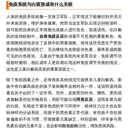
免疫系统与白斑形成有什么关联
人体的免疫系统就像一支保卫军队，正常情况下能够识别并消灭
外来病原体，维护身体健康。然而当这支军队出现识别错误时，
就可能把自身的正常细胞当成敌人进行攻击，造成误伤。在白癜
风的发病机制中，
自身免疫反应
扮演着不可忽视的重要角色。免
疫细胞错误地攻击了皮肤中的黑素细胞，使得这些负责生产黑色
素的细胞受损或死亡，无法继续为皮肤提供色素，最终形成肉眼
可见的白色斑块。儿童由于免疫系统尚未发育完全，免疫调节功
能相对脆弱，相比成年人更容易出现这种免疫调节失衡的情况，
这也是儿童白癜风高发的重要原因之一。
除了免疫因素之外，还有很多其他情况可能诱发儿童白癜风。家
族中有白癜风病史的孩子发病概率会相对高一些，这说明遗传因
素在其中起到了一定作用。另外，皮肤受到外伤、晒伤、烫伤或
者接触某些化学物质后，局部可能出现
同形反应
，进而发展为新
的白斑。长期处于紧张焦虑的学习环境中，精神压力过大也会影
响神经内分泌系统，间接干扰黑色素正常代谢。有些孩子存在挑
食偏食的不良习惯，导致微量元素缺乏，特别是铜、锌等参与黑
色素合成的元素不足，也会影响酪氨酸酶活性，增加患病风险。