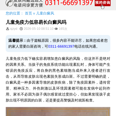
您的位置：
首页
ν
儿童白癜风
儿童免疫力低容易长白癜风吗
sjzyd
2026-05-10 08:51:10
165次
温馨提示：
由于篇幅原因，很多内容不能详尽，如果您或者您
的家人需要白斑咨询，可
0311-66691397
电话在线沟通。
儿童免疫力低下确实容易增加患白癜风的风险，但这并不是绝对
的因果关系。当孩子的免疫系统功能出现紊乱时，身体可能产生
错误的免疫反应，将自身的黑色素细胞当成外来入侵者进行攻
击，从而导致皮肤出现色素脱失形成白斑。不过需要明确的是，
白癜风是一种多因素导致的皮肤疾病，除了免疫因素外，遗传背
景、精神压力、外伤刺激以及环境因素都可能在发病中起到作
用。家长不必因为孩子偶尔感冒就过度担心，但如果发现孩子皮
肤出现不明原因的白斑，还是要提高警惕及时就医检查。