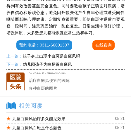
各种白斑的图片
得到有效改善甚至完全复色。同时要教会孩子正确面对疾病，培
白癜风单药遇瓶颈怎么办 -芦可替尼联合光疗，让难治部位"跟上来"
养自信心和乐观心态，避免因外貌变化产生自卑心理或遭受同伴
进口芦可替尼临床公益招募50名——石家庄远大第5届青少年白癜风复色夏令营启动
嘲笑而影响心理健康。定期复查很重要，即使白斑消退后也要观
肚子上有几块白色斑块怎么治
察一段时间，注意巩固治疗，防止复发。日常生活中做好护理，
增强体质，大多数患儿都能恢复正常生活和学习。
白癜风发病多久进入扩散期
小孩有白斑是怎么回事
预约电话：0311-66691397
在线咨询
石家庄治白癜风的正规医院
上一篇：
孩子身上出现小白斑是白癜风吗
石家庄远大中医皮肤医院怎么样
下一篇：
幼儿园孩子为啥易得白癜风
石家庄专治白斑医院
治疗白癜风便宜的医院
医院
各种白斑的图片
头条
白癜风单药遇瓶颈怎么办 -芦可替尼联合光疗，让难治部位"跟上来"
进口芦可替尼临床公益招募50名——石家庄远大第5届青少年白癜风复色夏令营启动
肚子上有几块白色斑块怎么治
相关阅读
儿童白癜风治疗多久能见效果
05-21
儿童白癜风白斑是什么颜色
05-21