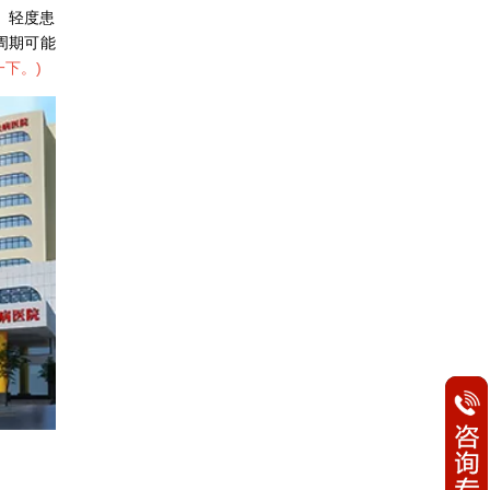
。轻度患
周期可能
一下。
)