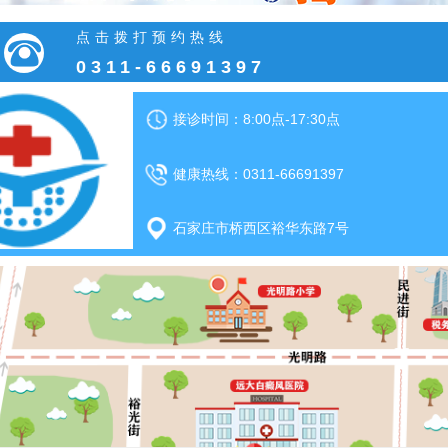
点击拨打预约热线
0311-66691397
接诊时间：8:00点-17:30点
健康热线：0311-66691397
石家庄市桥西区裕华东路7号