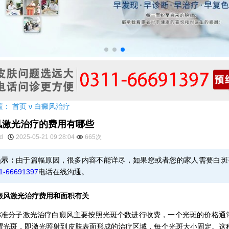
置：
首页
ν
白癜风治疗
风激光治疗的费用有哪些
yd
2025-05-21 09:28:04
665次
提示：
由于篇幅原因，很多内容不能详尽，如果您或者您的家人需要白斑
1-66691397
电话在线沟通。
激光治疗费用和面积有关
准分子激光治疗白癜风主要按照光斑个数进行收费，一个光斑的价格通
谓光斑，即激光照射到皮肤表面形成的治疗区域，每个光斑大小固定。这