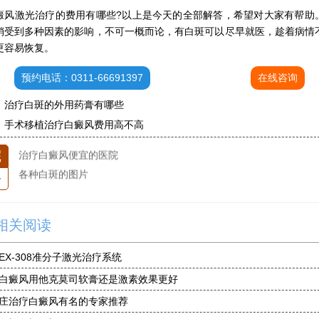
进口芦可替尼临床公益招募50名——石家庄远大第5届青少年白癜风复色夏令营启动
激光治疗的费用有哪些?以上是今天的全部解答，希望对大家有帮助
肚子上有几块白色斑块怎么治
销受到多种因素的影响，不可一概而论，有白斑可以尽早就医，趁着病情
白癜风发病多久进入扩散期
更容易恢复。
小孩有白斑是怎么回事
预约电话：0311-66691397
在线咨询
石家庄治白癜风的正规医院
石家庄远大中医皮肤医院怎么样
：
治疗白斑的外用药膏有哪些
石家庄专治白斑医院
：
手术移植治疗白癜风费用高不高
治疗白癜风便宜的医院
院
各种白斑的图片
条
白癜风单药遇瓶颈怎么办 -芦可替尼联合光疗，让难治部位"跟上来"
进口芦可替尼临床公益招募50名——石家庄远大第5届青少年白癜风复色夏令营启动
肚子上有几块白色斑块怎么治
相关阅读
EX-308准分子激光治疗系统
白癜风用他克莫司软膏还是激素效果更好
庄治疗白癜风有名的专家推荐