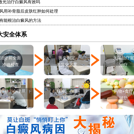
8激光治疗白癜风有效吗
风用补骨脂后皮肤红肿如何处理
有能根治白癜风的方法
大安全体系
治疗前全面
医生制定
无菌治疗
准确检查
差异化方案
治疗
精神、心理
精神、心理
药物+食疗
辅导
辅导
辅助