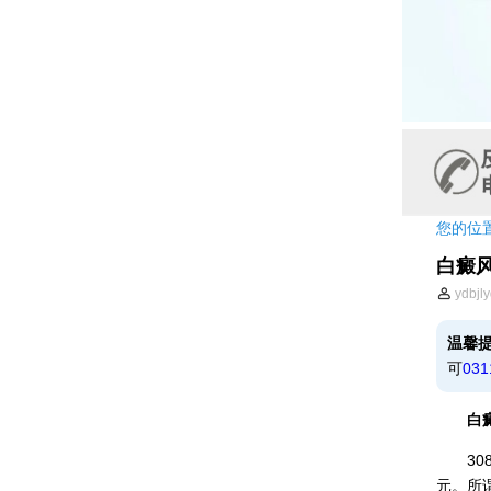
您的位
白癜
ydbjl
温馨
可
031
白癜风
308
元。所