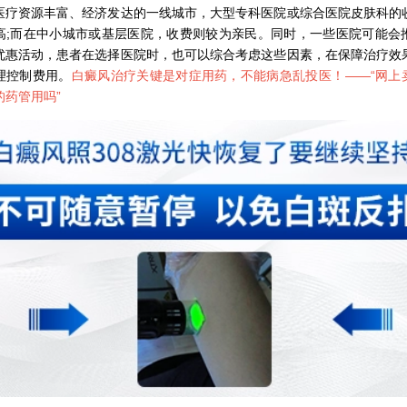
资源丰富、经济发达的一线城市，大型专科医院或综合医院皮肤科的
高;而在中小城市或基层医院，收费则较为亲民。同时，一些医院可能会
优惠活动，患者在选择医院时，也可以综合考虑这些因素，在保障治疗效
理控制费用。
白癜风治疗关键是对症用药，不能病急乱投医！——“
网上
的药管用吗
”
石家庄专治白斑医院
治疗白癜风便宜的医院
各种白斑的图片
白癜风单药遇瓶颈怎么办 -芦可替尼联合光疗，让难治部位"跟上来"