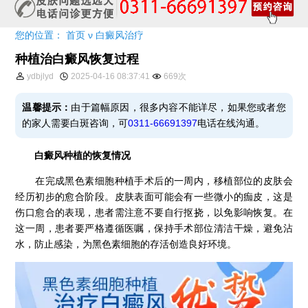
您的位置：
首页
ν
白癜风治疗
种植治白癜风恢复过程
ydbjlyd
2025-04-16 08:37:41
669次
温馨提示：
由于篇幅原因，很多内容不能详尽，如果您或者您
的家人需要白斑咨询，可
0311-66691397
电话在线沟通。
白癜风种植的恢复情况
在完成黑色素细胞种植手术后的一周内，移植部位的皮肤会
经历初步的愈合阶段。皮肤表面可能会有一些微小的痂皮，这是
伤口愈合的表现，患者需注意不要自行抠挠，以免影响恢复。在
这一周，患者要严格遵循医嘱，保持手术部位清洁干燥，避免沾
水，防止感染，为黑色素细胞的存活创造良好环境。