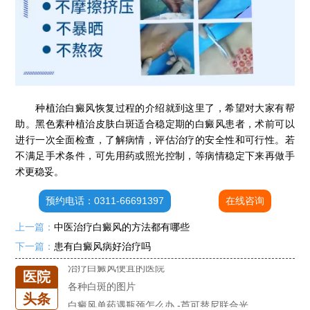
石家庄专治白斑医院
治疗白癜风便宜的医院
各种白斑的图片
种植治白癜风恢复过程的介绍就到这里了，希望对大家有帮
白癜风单药遇瓶颈怎么办 -芦可替尼联合光疗，让难治部位"跟上来"
助。黑色素种植治皮肤白斑适合稳定期的白癜风患者，术前可以
进口芦可替尼临床公益招募50名——石家庄远大第5届青少年白癜风复色夏令营启动
进行一次全面检查，了解病情，评估治疗的安全性和可行性。若
肚子上有几块白色斑块怎么治
不满足手术条件，可先用药或照光控制，等病情稳定下来再做手
白癜风发病多久进入扩散期
术更稳妥。
小孩有白斑是怎么回事
预约电话：0311-66691397
在线咨询
石家庄治白癜风的正规医院
上一篇：
中医治疗白癜风的方法都有哪些
石家庄远大中医皮肤医院怎么样
下一篇：
患有白癜风病好治疗吗
石家庄专治白斑医院
治疗白癜风便宜的医院
医院
各种白斑的图片
头条
白癜风单药遇瓶颈怎么办 -芦可替尼联合光疗，让难治部位"跟上来"