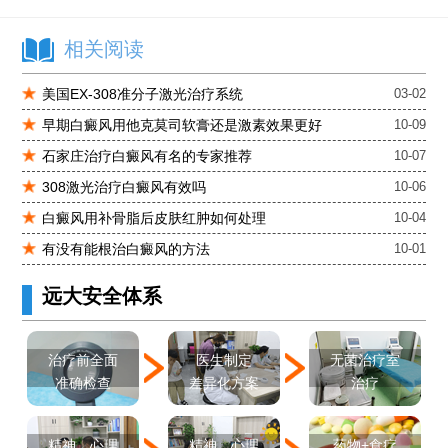
进口芦可替尼临床公益招募50名——石家庄远大第5届青少年白癜风复色夏令营启动
肚子上有几块白色斑块怎么治
相关阅读
美国EX-308准分子激光治疗系统
03-02
早期白癜风用他克莫司软膏还是激素效果更好
10-09
石家庄治疗白癜风有名的专家推荐
10-07
308激光治疗白癜风有效吗
10-06
白癜风用补骨脂后皮肤红肿如何处理
10-04
有没有能根治白癜风的方法
10-01
远大安全体系
医生制定
治疗前全面
无菌治疗室
差异化方案
准确检查
治疗
精神、心理
精神、心理
药物+食疗