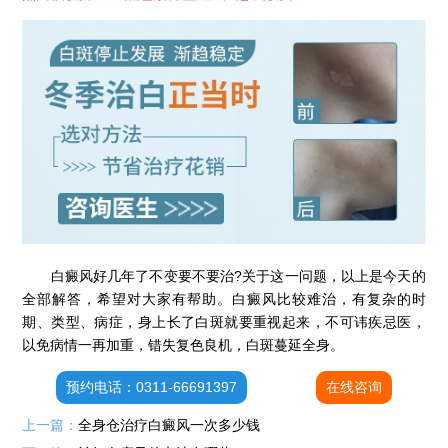
白癜风好几年了不变要不要治?关于这一问题，以上是今天的
全部解答，希望对大家有帮助。白癜风比较难治，有复杂的时
期、类型、病症，身上长了白斑就要重视起来，不可讳疾忌医，
石家庄专治白斑医院
以免病情一再加重，错失复色良机，白斑蔓延全身。
治疗白癜风便宜的医院
预约电话：0311-66691397
在线咨询
各种白斑的图片
白癜风单药遇瓶颈怎么办 -芦可替尼联合光疗，让难治部位"跟上来"
上一篇：
全身仓治疗白癜风一次多少钱