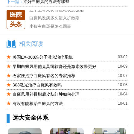
进口芦可替尼临床公益招募50名——石家庄远大第5届青少年白癜风复色夏令营启动
下一篇：
治好白癜风的办法有哪些
肚子上有几块白色斑块怎么治
医院
白癜风发病多久进入扩散期
头条
小孩有白斑是怎么回事
石家庄治白癜风的正规医院
石家庄远大中医皮肤医院怎么样
相关阅读
石家庄专治白斑医院
美国EX-308准分子激光治疗系统
03-02
治疗白癜风便宜的医院
各种白斑的图片
早期白癜风用他克莫司软膏还是激素效果更好
10-09
白癜风单药遇瓶颈怎么办 -芦可替尼联合光疗，让难治部位"跟上来"
石家庄治疗白癜风有名的专家推荐
10-07
进口芦可替尼临床公益招募50名——石家庄远大第5届青少年白癜风复色夏令营启动
308激光治疗白癜风有效吗
10-06
肚子上有几块白色斑块怎么治
白癜风用补骨脂后皮肤红肿如何处理
10-04
有没有能根治白癜风的方法
10-01
远大安全体系