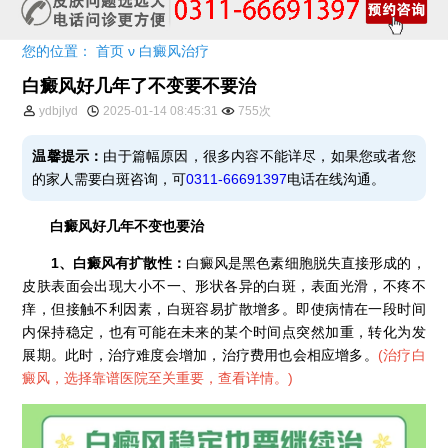
您的位置：
首页
ν
白癜风治疗
白癜风好几年了不变要不要治
ydbjlyd
2025-01-14 08:45:31
755次
温馨提示：
由于篇幅原因，很多内容不能详尽，如果您或者您
的家人需要白斑咨询，可
0311-66691397
电话在线沟通。
白癜风好几年不变也要治
1、白癜风有扩散性：
白癜风是黑色素细胞脱失直接形成的，
皮肤表面会出现大小不一、形状各异的白斑，表面光滑，不疼不
痒，但接触不利因素，白斑容易扩散增多。即使病情在一段时间
内保持稳定，也有可能在未来的某个时间点突然加重，转化为发
展期。此时，治疗难度会增加，治疗费用也会相应增多。
(
治疗白
癜风，选择靠谱医院至关重要，查看详情。
)