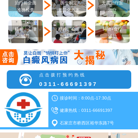
医生制定
治疗前全面
无菌治疗室
差异化方案
准确检查
治疗
精神、心理
精神、心理
药物+食疗
辅导
辅导
辅助
点击拨打预约热线
0311-66691397
接诊时间：8:00点-17:30点
健康热线：0311-66691397
石家庄市桥西区裕华东路7号