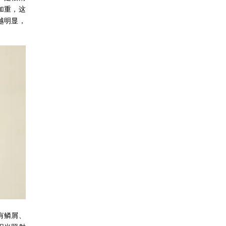
加重，这
越明显，
有鳞屑、