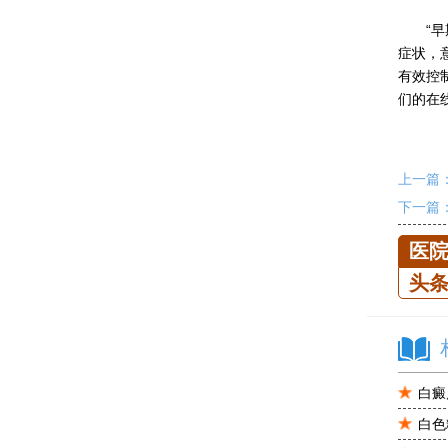
“早期
症状，
有效控
们的在
上一篇
下一篇
医
头
白癜
白色