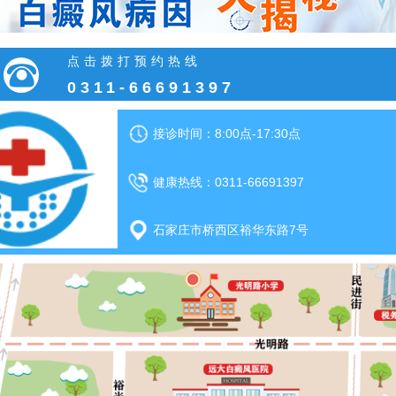
点击拨打预约热线
0311-66691397
接诊时间：8:00点-17:30点
健康热线：0311-66691397
石家庄市桥西区裕华东路7号