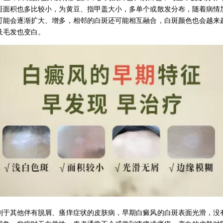
斑面积也多比较小，为黄豆、指甲盖大小，多单个或散发分布，随着病情
可能会逐渐扩大、增多，相邻的白斑还可能相互融合，白斑颜色也会越来
及毛发也变白。
其他伴有脱屑、瘙痒症状的皮肤病，早期白癜风的白斑表面光滑，没