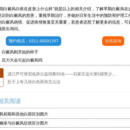
白癜风白斑在皮肤上什么样”就是以上的相关介绍，了解早期白癜风在
意识到白癜风的危害，重视早期治疗，并做好日常生活中的预防和护理工
制白癜风病情、促进病情恢复至关重要，若患者还想了解更多的信息，可
线医生询问。
石家庄专治白斑医院
预约电话：0311-66691397
在线咨询
治疗白癜风便宜的医院
：
白癜风刚开始的样子
各种白斑的图片
：
压力大会引起白癜风吗
白癜风单药遇瓶颈怎么办 -芦可替尼联合光疗，让难治部位"跟上来"
进口芦可替尼临床公益招募50名——石家庄远大第5届青少年白癜风复色夏令营启动
院
肚子上有几块白色斑块怎么治
条
白癜风发病多久进入扩散期
小孩有白斑是怎么回事
石家庄治白癜风的正规医院
相关阅读
石家庄远大中医皮肤医院怎么样
风初期和其他白斑区别图片
石家庄专治白斑医院
糠疹与白癜风症状区分图片
治疗白癜风便宜的医院