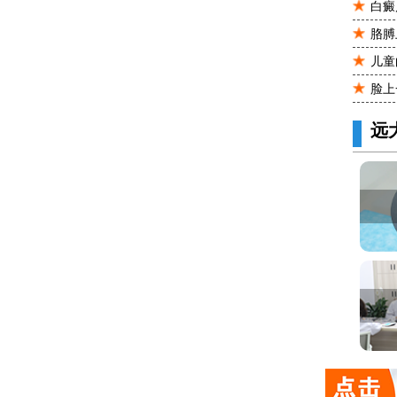
白癜
胳膊
儿童
脸上
远