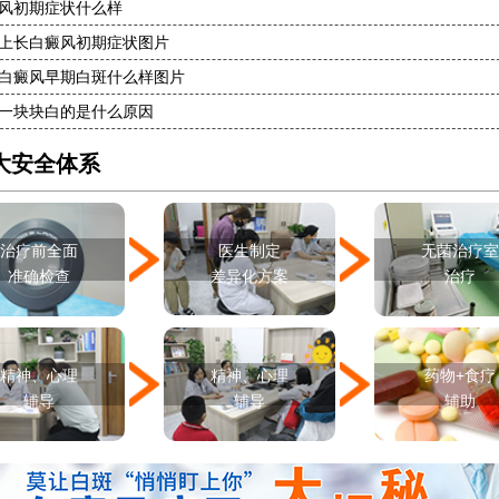
各种白斑的图片
风初期症状什么样
白癜风单药遇瓶颈怎么办 -芦可替尼联合光疗，让难治部位"跟上来"
上长白癜风初期症状图片
进口芦可替尼临床公益招募50名——石家庄远大第5届青少年白癜风复色夏令营启动
白癜风早期白斑什么样图片
肚子上有几块白色斑块怎么治
一块块白的是什么原因
大安全体系
治疗前全面
医生制定
无菌治疗
准确检查
差异化方案
治疗
精神、心理
精神、心理
药物+食疗
辅导
辅导
辅助