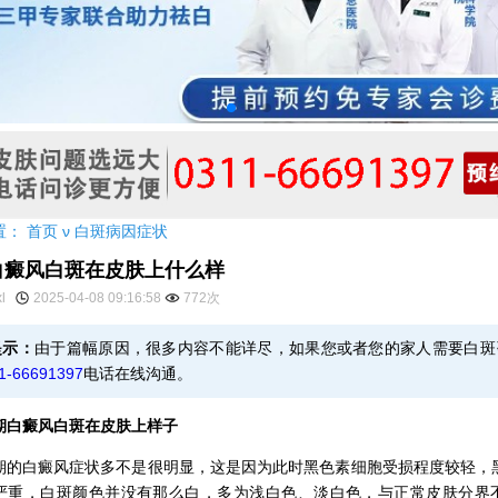
置：
首页
ν
白斑病因症状
白癜风白斑在皮肤上什么样
xl
2025-04-08 09:16:58
772次
提示：
由于篇幅原因，很多内容不能详尽，如果您或者您的家人需要白斑
1-66691397
电话在线沟通。
癜风白斑在皮肤上样子
白癜风症状多不是很明显，这是因为此时黑色素细胞受损程度较轻，
严重，白斑颜色并没有那么白，多为浅白色、淡白色，与正常皮肤分界