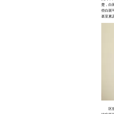
楚，白
些白斑
甚至累
区别于