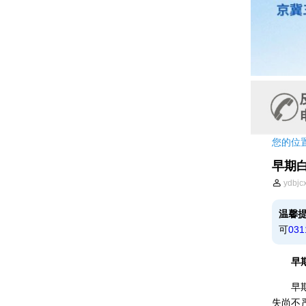
您的位
早期
ydbjc
温馨
可
031
早期白
早期的
失尚不