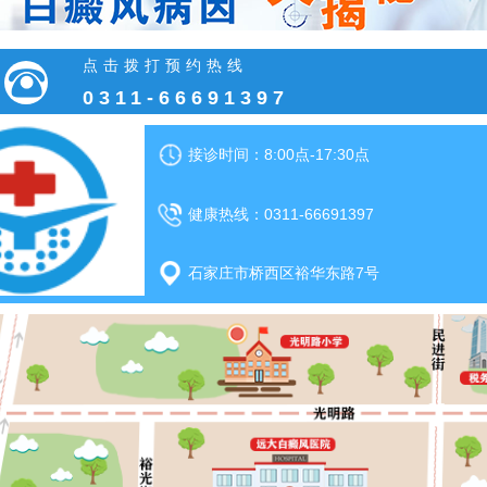
点击拨打预约热线
0311-66691397
接诊时间：8:00点-17:30点
健康热线：0311-66691397
石家庄市桥西区裕华东路7号