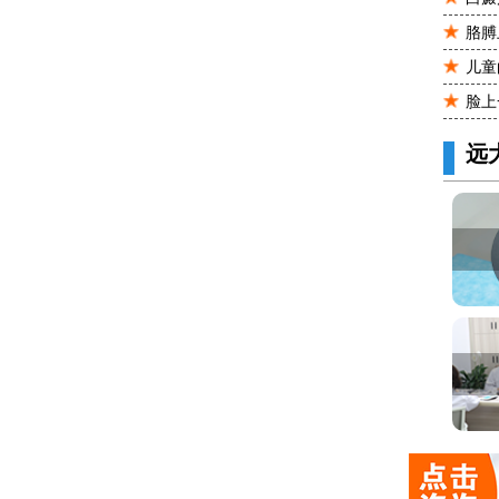
胳膊
儿童
脸上
远