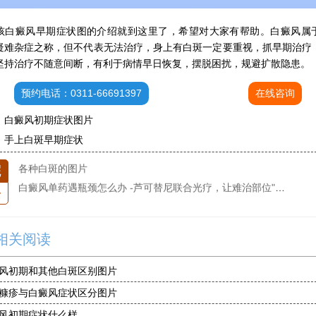
进口芦可替尼临床公益招募50名——石家庄远大第5届青少年白癜风复色夏令营启动
肚子上有几块白色斑块怎么治
癜风早期症状图的介绍就到这里了，希望对大家有帮助。白癜风属
白癜风发病多久进入扩散期
疑难杂症之称，但不代表无法治疗，身上有白斑一定要重视，抓早期治疗
小孩有白斑是怎么回事
坚持治疗不随意间断，有利于病情早日恢复，摆脱困扰，规避扩散隐患。
石家庄治白癜风的正规医院
预约电话：0311-66691397
在线咨询
石家庄远大中医皮肤医院怎么样
：
白癜风初期症状图片
石家庄专治白斑医院
：
手上白斑早期症状
治疗白癜风便宜的医院
各种白斑的图片
院
白癜风单药遇瓶颈怎么办 -芦可替尼联合光疗，让难治部位"跟上来"
条
进口芦可替尼临床公益招募50名——石家庄远大第5届青少年白癜风复色夏令营启动
肚子上有几块白色斑块怎么治
相关阅读
风初期和其他白斑区别图片
糠疹与白癜风症状区分图片
风初期症状什么样