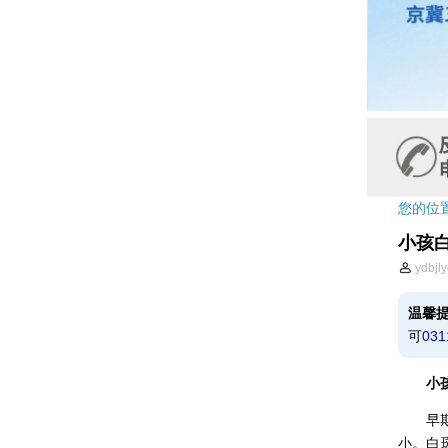
您的位
小孩
ydbjl
温馨
可
031
小孩白
早期的
小。白