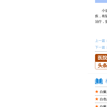
小孩白
疾，有
治疗，
上一篇
下一篇
医
头
白癜
白色
白癜