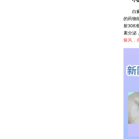
白癜风
的药物
射30
素分泌
癜风，