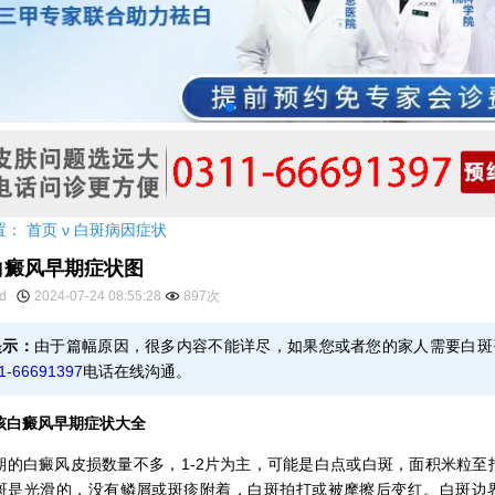
置：
首页
ν
白斑病因症状
白癜风早期症状图
yd
2024-07-24 08:55:28
897次
提示：
由于篇幅原因，很多内容不能详尽，如果您或者您的家人需要白斑
1-66691397
电话在线沟通。
癜风早期症状大全
白癜风皮损数量不多，1-2片为主，可能是白点或白斑，面积米粒至
斑是光滑的，没有鳞屑或斑疹附着，白斑拍打或被摩擦后变红。白斑边