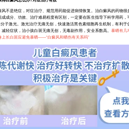
不是绝症，对症治疗、规范用药能促进病情恢复。治白癜风的药物很
组成成分、功效、治疗难易程度有区别，一定要在医生指导下科学用药，
8准分子激光。激光治疗无痛无创，快速激活黑色素细胞再生机制，有利于
，减轻症状，治小孩白斑无痛无创，无毒副作用，安全系数高。
暴晒有几
身上长白斑应避免暴晒——“
白癜风和晒伤有关系吗
”
石家庄专治白斑医院
治疗白癜风便宜的医院
各种白斑的图片
白癜风单药遇瓶颈怎么办 -芦可替尼联合光疗，让难治部位"跟上来"