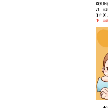
斑数量
灯、三
形白斑
下：白
小孩得