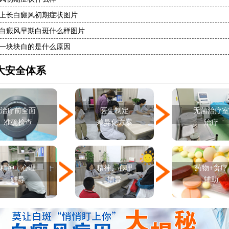
上长白癜风初期症状图片
白癜风早期白斑什么样图片
一块块白的是什么原因
大安全体系
治疗前全面
医生制定
无菌治疗
准确检查
差异化方案
治疗
精神、心理
精神、心理
药物+食疗
辅导
辅导
辅助