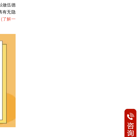
以做伍德
表有无隐
。
(
了解一