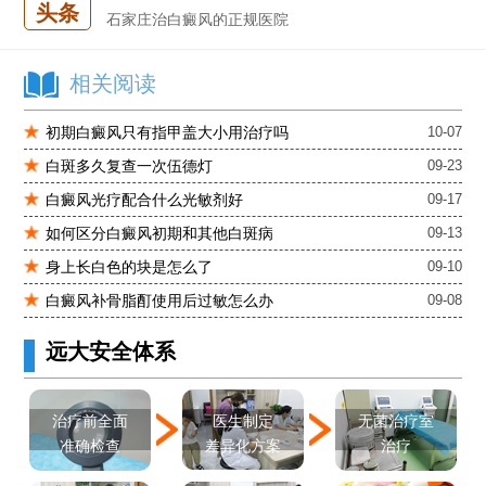
头条
石家庄治白癜风的正规医院
石家庄远大中医皮肤医院怎么样
石家庄专治白斑医院
相关阅读
治疗白癜风便宜的医院
初期白癜风只有指甲盖大小用治疗吗
10-07
各种白斑的图片
白斑多久复查一次伍德灯
09-23
白癜风单药遇瓶颈怎么办 -芦可替尼联合光疗，让难治部位"跟上来"
进口芦可替尼临床公益招募50名——石家庄远大第5届青少年白癜风复色夏令营启动
白癜风光疗配合什么光敏剂好
09-17
肚子上有几块白色斑块怎么治
如何区分白癜风初期和其他白斑病
09-13
身上长白色的块是怎么了
09-10
白癜风补骨脂酊使用后过敏怎么办
09-08
远大安全体系
医生制定
治疗前全面
无菌治疗室
差异化方案
准确检查
治疗