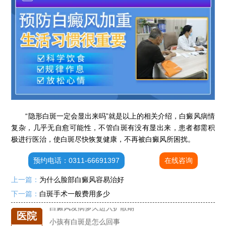
“隐形白斑一定会显出来吗”就是以上的相关介绍，白癜风病情
石家庄专治白斑医院
复杂，几乎无自愈可能性，不管白斑有没有显出来，患者都需积
治疗白癜风便宜的医院
极进行医治，使白斑尽快恢复健康，不再被白癜风所困扰。
各种白斑的图片
预约电话：0311-66691397
在线咨询
白癜风单药遇瓶颈怎么办 -芦可替尼联合光疗，让难治部位"跟上来"
上一篇：
为什么脸部白癜风容易治好
进口芦可替尼临床公益招募50名——石家庄远大第5届青少年白癜风复色夏令营启动
肚子上有几块白色斑块怎么治
下一篇：
白斑手术一般费用多少
白癜风发病多久进入扩散期
医院
小孩有白斑是怎么回事