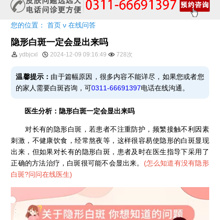
您的位置：
首页
ν
在线问答
隐形白斑一定会显出来吗
ydbjcxl
2024-12-09 09:16:49
728次
温馨提示：
由于篇幅原因，很多内容不能详尽，如果您或者您
的家人需要白斑咨询，可
0311-66691397
电话在线沟通。
医生分析：隐形白斑一定会显出来吗
对长有的隐形白斑，若患者不注重防护，频繁接触不利因素
刺激，不健康饮食，经常熬夜等，这样很容易使隐形的白斑显现
出来，但如果对长有的隐形白斑，患者及时在医生指导下采用了
正确的方法治疗，白斑很可能不会显出来。
(
怎么知道有没有隐形
白斑?问问在线医生
)