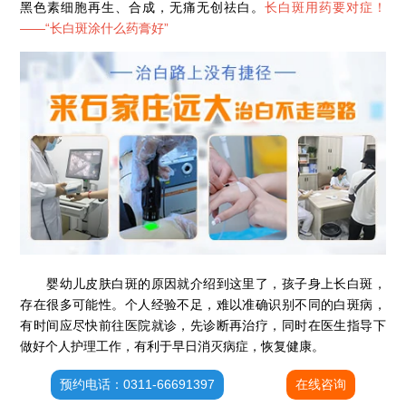
黑色素细胞再生、合成，无痛无创祛白。
长白斑用药要对症！
——“
长白斑涂什么药膏好
”
婴幼儿皮肤白斑的原因就介绍到这里了，孩子身上长白斑，
存在很多可能性。个人经验不足，难以准确识别不同的白斑病，
有时间应尽快前往医院就诊，先诊断再治疗，同时在医生指导下
石家庄专治白斑医院
做好个人护理工作，有利于早日消灭病症，恢复健康。
治疗白癜风便宜的医院
预约电话：0311-66691397
在线咨询
各种白斑的图片