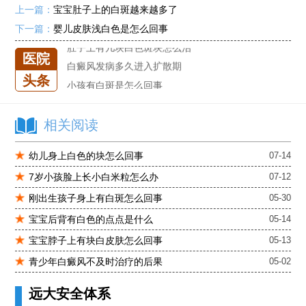
白癜风单药遇瓶颈怎么办 -芦可替尼联合光疗，让难治部位"跟上来"
上一篇：
宝宝肚子上的白斑越来越多了
进口芦可替尼临床公益招募50名——石家庄远大第5届青少年白癜风复色夏令营启动
下一篇：
婴儿皮肤浅白色是怎么回事
肚子上有几块白色斑块怎么治
医院
白癜风发病多久进入扩散期
小孩有白斑是怎么回事
头条
石家庄治白癜风的正规医院
石家庄远大中医皮肤医院怎么样
相关阅读
石家庄专治白斑医院
治疗白癜风便宜的医院
幼儿身上白色的块怎么回事
07-14
各种白斑的图片
7岁小孩脸上长小白米粒怎么办
07-12
白癜风单药遇瓶颈怎么办 -芦可替尼联合光疗，让难治部位"跟上来"
刚出生孩子身上有白斑怎么回事
05-30
进口芦可替尼临床公益招募50名——石家庄远大第5届青少年白癜风复色夏令营启动
宝宝后背有白色的点点是什么
05-14
肚子上有几块白色斑块怎么治
宝宝脖子上有块白皮肤怎么回事
05-13
青少年白癜风不及时治疗的后果
05-02
远大安全体系