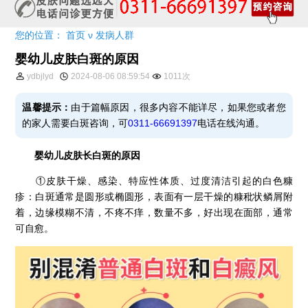
您的位置：
首页
ν
发病人群
婴幼儿皮肤白斑的原因
ydbjlyd
2024-08-06 08:59:54
1011次
温馨提示：
由于篇幅原因，很多内容不能详尽，如果您或者您
的家人需要白斑咨询，可
0311-66691397
电话在线沟通。
婴幼儿皮肤长白斑的原因
①皮肤干燥、感染、特应性体质、过度清洁引起的白色糠
疹：白斑通常是圆形或椭圆形，表面有一层干燥的糠秕状鳞屑附
着，边缘模糊不清，不疼不痒，数量不多，好出现在面部，通常
可自愈。