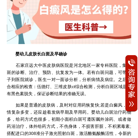
婴幼儿皮肤长白斑及早确诊
石家庄远大中医皮肤病医院是河北地区一家专科医院，集白
斑的诊断、治疗、预防、抗复发为一体。若有白斑问题，可带孩
子到医院就诊，医生一对一面诊分析，分析病情及病症。之后结
合相应的检查：伍德灯、三维皮肤ct综合检测，分析白斑区域是否
有黑色素脱失，保证诊断结果的准确无误。
如果是普通的皮肤病，及时对症用药恢复快;若是白癜风，病
情复杂多变，还应趁着发病早期及早用药。婴幼儿白斑治疗药物
多，给药方式也很多，初期小面积白斑可遵医嘱外涂药、或者做
药浴治疗，体外给药方式，不伤身体，不损害肝脏，不积累毒素;
搭配进口的308准分子激光照射白斑，激活酪氨酸酶活性，令新的