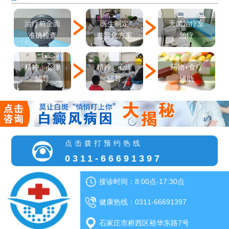
医生制定
治疗前全面
无菌治疗室
差异化方案
准确检查
治疗
精神、心理
精神、心理
药物+食疗
辅导
辅导
辅助
点击拨打预约热线
0311-66691397
接诊时间：8:00点-17:30点
健康热线：0311-66691397
石家庄市桥西区裕华东路7号