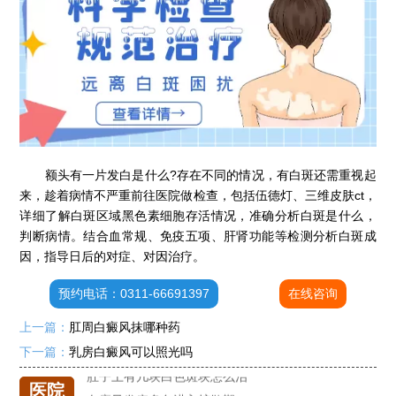
额头有一片发白是什么?存在不同的情况，有白斑还需重视起
来，趁着病情不严重前往医院做检查，包括伍德灯、三维皮肤ct，
详细了解白斑区域黑色素细胞存活情况，准确分析白斑是什么，
判断病情。结合血常规、免疫五项、肝肾功能等检测分析白斑成
石家庄专治白斑医院
因，指导日后的对症、对因治疗。
治疗白癜风便宜的医院
预约电话：0311-66691397
在线咨询
各种白斑的图片
白癜风单药遇瓶颈怎么办 -芦可替尼联合光疗，让难治部位"跟上来"
上一篇：
肛周白癜风抹哪种药
进口芦可替尼临床公益招募50名——石家庄远大第5届青少年白癜风复色夏令营启动
下一篇：
乳房白癜风可以照光吗
肚子上有几块白色斑块怎么治
医院
白癜风发病多久进入扩散期