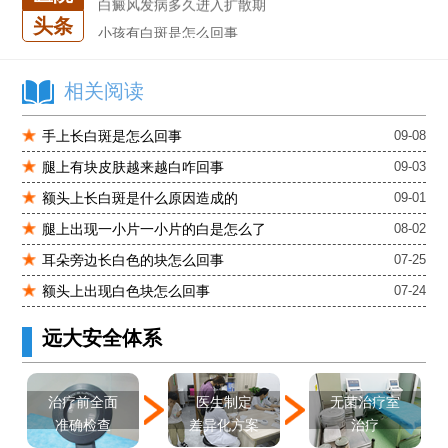
头条
小孩有白斑是怎么回事
石家庄治白癜风的正规医院
石家庄远大中医皮肤医院怎么样
相关阅读
石家庄专治白斑医院
治疗白癜风便宜的医院
手上长白斑是怎么回事
09-08
各种白斑的图片
腿上有块皮肤越来越白咋回事
09-03
白癜风单药遇瓶颈怎么办 -芦可替尼联合光疗，让难治部位"跟上来"
额头上长白斑是什么原因造成的
09-01
进口芦可替尼临床公益招募50名——石家庄远大第5届青少年白癜风复色夏令营启动
腿上出现一小片一小片的白是怎么了
08-02
肚子上有几块白色斑块怎么治
耳朵旁边长白色的块怎么回事
07-25
额头上出现白色块怎么回事
07-24
远大安全体系
医生制定
治疗前全面
无菌治疗室
差异化方案
准确检查
治疗