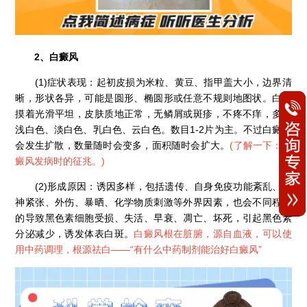
2、白癜风
(1)症状表现：起初皮损为米粒、黄豆、指甲盖大小，边界清
晰，形状各异，可能是圆形、椭圆形或任意不规则地图状。白斑
摸着光滑平坦，皮肤质地正常，无鳞屑或斑疹，不疼不痒，多为
浅白色、淡白色、乳白色、云白色。数目1-2片为主。不过白癜风
会发生扩散，数量随时会变多，面积随时会扩大。
(
了解一下：白
癜风发病时的征兆。
)
(2)形成原因：诱因多样，包括遗传、自身免疫功能紊乱、精
神紧张、外伤、暴晒、化学物质刺激等外界因素，也会不同程度
的导致黑色素细胞受损、失活、早衰、凋亡、坏死，引起黑色素
分泌减少，诱发体表白斑。
白癜风根在脏腑，源自血液，可以使
用中药调理，根源祛白——“
有什么中药制剂能治好白癜风
”