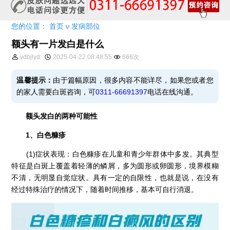
您的位置：
首页
ν
发病部位
额头有一片发白是什么
ydbjlyd
2025-04-22 08:48:55
666次
温馨提示：
由于篇幅原因，很多内容不能详尽，如果您或者您
的家人需要白斑咨询，可
0311-66691397
电话在线沟通。
额头发白的两种可能性
1、白色糠疹
(1)症状表现：白色糠疹在儿童和青少年群体中多发。其典型
特征是白斑上覆盖着轻薄的鳞屑，多为圆形或卵圆形，境界模糊
不清，无明显自觉症状。具有一定的自限性，也就是说，在没有
经过特殊治疗的情况下，随着时间推移，基本可自行消退。