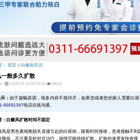
置：
首页
ν
白癜风常识
风一般多久扩散
yd
2025-03-18 09:28:10
684次
提示：
由于篇幅原因，很多内容不能详尽，如果您或者您的家人需要白斑
1-66691397
电话在线沟通。
白癜风扩散时间不固定
是黑色素细胞脱失直接引起的白斑病，随着时间推移，患者接触不利
疫降低，不注重及时对症治疗，病情可能持续扩散。扩散的速度有快有慢