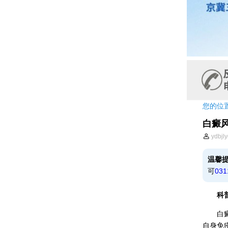
您的位
白癜
ydbjl
温馨
可
031
科普：
白癜风
自身免