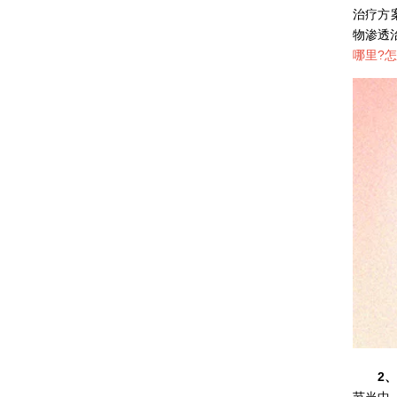
治疗方
物渗透
哪里?
2
节当中