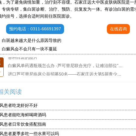
晚，为了避免病情加重，治疗刻不容缓。石家庄远大中医皮肤病医院是一
，专病专研，集白斑诊断、治疗、预防、抗复发为一体。有诊治白斑的需
预约挂号，选择合适时间前往医院面诊。
预约电话：0311-66691397
在线咨询
石家庄专治白斑医院
：
白斑越来越大是什么原因导致的
治疗白癜风便宜的医院
：
白癜风会不会只有一块不蔓延
各种白斑的图片
白癜风单药遇瓶颈怎么办 -芦可替尼联合光疗，让难治部位"跟上来"
院
进口芦可替尼临床公益招募50名——石家庄远大第5届青少年白癜风复色夏令营启动
条
肚子上有几块白色斑块怎么治
白癜风发病多久进入扩散期
小孩有白斑是怎么回事
相关阅读
石家庄治白癜风的正规医院
风患者吃龙虾好不好
石家庄远大中医皮肤医院怎么样
风患者能吃海鲜喝啤酒吗
石家庄专治白斑医院
治疗白癜风便宜的医院
风患者日常饮食搭配指南
各种白斑的图片
风患者夏季多吃一些水果可以吗