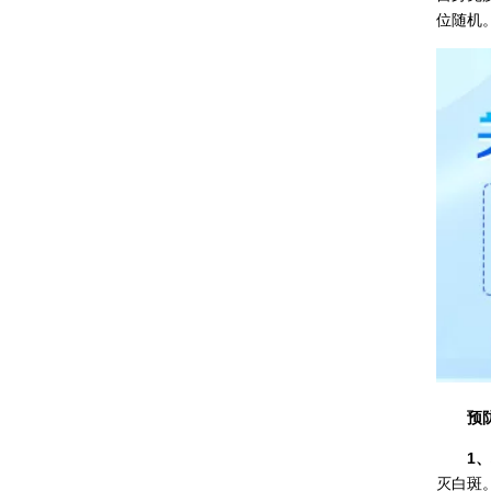
位随机
预防白
1
灭白斑