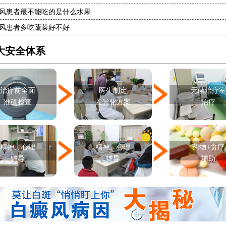
白癜风单药遇瓶颈怎么办 -芦可替尼联合光疗，让难治部位"跟上来"
风患者最不能吃的是什么水果
进口芦可替尼临床公益招募50名——石家庄远大第5届青少年白癜风复色夏令营启动
风患者多吃蔬菜好不好
肚子上有几块白色斑块怎么治
大安全体系
治疗前全面
医生制定
无菌治疗
准确检查
差异化方案
治疗
精神、心理
精神、心理
药物+食疗
辅导
辅导
辅助