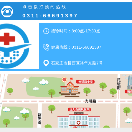
点击拨打预约热线
0311-66691397
接诊时间：8:00点-17:30点
健康热线：0311-66691397
石家庄市桥西区裕华东路7号