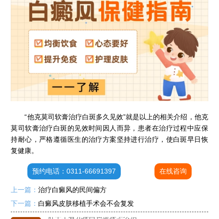
“他克莫司软膏治疗白斑多久见效”就是以上的相关介绍，他克
莫司软膏治疗白斑的见效时间因人而异，患者在治疗过程中应保
持耐心，严格遵循医生的治疗方案坚持进行治疗，使白斑早日恢
石家庄专治白斑医院
复健康。
治疗白癜风便宜的医院
各种白斑的图片
预约电话：0311-66691397
在线咨询
白癜风单药遇瓶颈怎么办 -芦可替尼联合光疗，让难治部位"跟上来"
上一篇：
治疗白癜风的民间偏方
进口芦可替尼临床公益招募50名——石家庄远大第5届青少年白癜风复色夏令营启动
下一篇：
白癜风皮肤移植手术会不会复发
肚子上有几块白色斑块怎么治