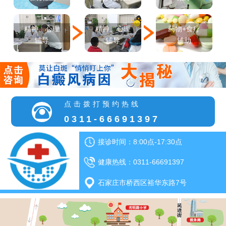
精神、心理
精神、心理
药物+食疗
辅导
辅导
辅助
点击拨打预约热线
0311-66691397
接诊时间：8:00点-17:30点
健康热线：0311-66691397
石家庄市桥西区裕华东路7号