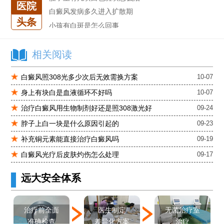
医院
白癜风发病多久进入扩散期
小孩有白斑是怎么回事
头条
石家庄治白癜风的正规医院
石家庄远大中医皮肤医院怎么样
相关阅读
石家庄专治白斑医院
治疗白癜风便宜的医院
白癜风照308光多少次后无效需换方案
10-07
各种白斑的图片
身上有块白是血液循环不好吗
10-07
白癜风单药遇瓶颈怎么办 -芦可替尼联合光疗，让难治部位"跟上来"
治疗白癜风用生物制剂好还是照308激光好
09-24
进口芦可替尼临床公益招募50名——石家庄远大第5届青少年白癜风复色夏令营启动
脖子上白一块是什么原因引起的
09-23
肚子上有几块白色斑块怎么治
补充铜元素能直接治疗白癜风吗
09-19
白癜风光疗后皮肤灼伤怎么处理
09-17
远大安全体系
医生制定
治疗前全面
无菌治疗室
差异化方案
准确检查
治疗