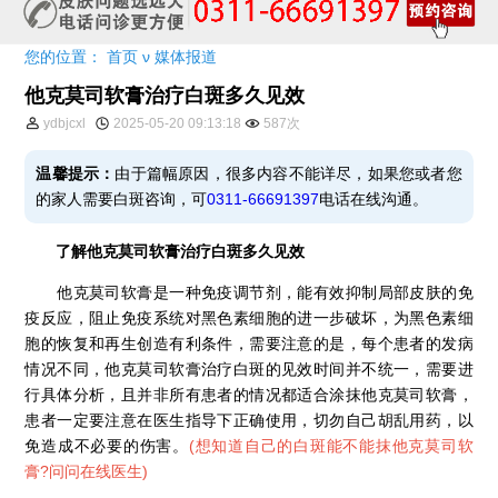
您的位置：
首页
ν
媒体报道
他克莫司软膏治疗白斑多久见效
ydbjcxl
2025-05-20 09:13:18
587次
温馨提示：
由于篇幅原因，很多内容不能详尽，如果您或者您
的家人需要白斑咨询，可
0311-66691397
电话在线沟通。
了解他克莫司软膏治疗白斑多久见效
他克莫司软膏是一种免疫调节剂，能有效抑制局部皮肤的免
疫反应，阻止免疫系统对黑色素细胞的进一步破坏，为黑色素细
胞的恢复和再生创造有利条件，需要注意的是，每个患者的发病
情况不同，他克莫司软膏治疗白斑的见效时间并不统一，需要进
行具体分析，且并非所有患者的情况都适合涂抹他克莫司软膏，
患者一定要注意在医生指导下正确使用，切勿自己胡乱用药，以
免造成不必要的伤害。
(
想知道自己的白斑能不能抹他克莫司软
膏?问问在线医生
)